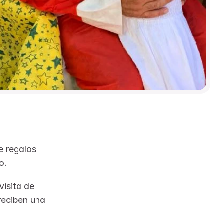
 regalos 
o.
isita de 
eciben una 